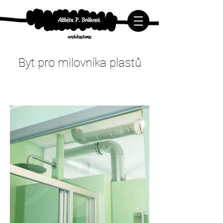
Alžběta P. Brůhová
architectures
Byt pro milovníka plastů