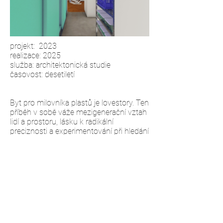
projekt: 2023 ​
realizace: 2025
služba: architektonická studie
časovost: desetiletí
Byt pro milovníka plastů je lovestory. Ten
příběh v sobě váže mezigenerační vztah
lidí a prostoru, lásku k radikální
preciznosti a experimentování při hledání
ideálních architektonických forem.
Jako každá lovestory, i tahle má svůj
úvod, plot twist a katarzi. Já byla jako
průvodkyně přizvaná v druhém dějství,
když už nový majitel v „panelákovém“
bytě po dědečkovi vyboural část jádra a
zjistil, že by rád boural dál, ale neví, jak
moc a co z toho bude. Co ale věděl, bylo,