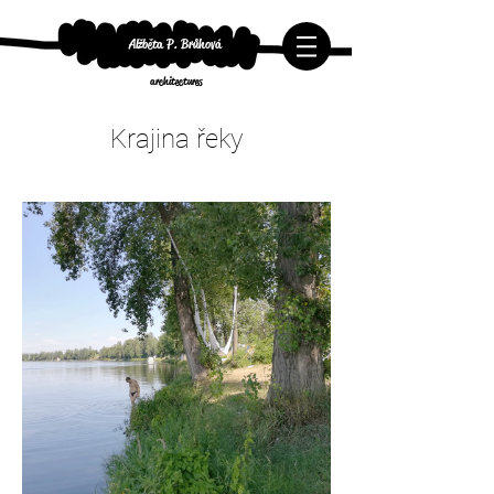
Alžběta P. Brůhová
architectures
Krajina řeky