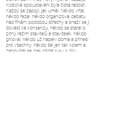
Košické spolustavění byla čistá radost.
Každý se zapojil, jak uměl. Někdo vrtal,
někdo řezal, někdo organizoval debatu
nad finální podobou střechy a snažil se ji
dovést ke konsenzu, někdo se staral o
pitný režim stavitelů a stavitelek, někdo
griloval, někdo už napekl doma a přinesl
pro všechny, někdo šel jen tak kolem a
zapovídal se, pak přidal ruku k dílu,
někdo vedle rozjel paralelní workshop
výroby mobiliáře, do toho všeho si
kolem hrály děti a stavěly bunkry z
krabic. Je to celé otázka vzájemné
důvěry a chuti společně vytvářet. Děkuju
za tu možnost a za vřelé přijetí mezi
sebe.
Architektonický návrh: Alžběta P.
Brůhová, Viktória Mravčáková
Realizace: Alžběta P. Brůhová, Michal
Pončák