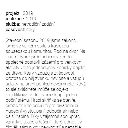
projekt:
2019 ​
realizace:
2019
služba:
netradiční zadání
časovost:
roky
Stavební sezónu 2019 jsme zakončili
jsme ve velkém stylu s košickou
sousedskou komunitou Poď na dvor. Na
onom dvoře jsme během víkendu
společně postavili zázemí pro venkovní
aktivity. Je to jednoduchý kónický objekt
ze dřeva, který vzbuzuje zvědavost,
protože do něj zvenku nevidíte a vstupu
si taky na první pohled nevšimnete. Když
to ale zvládnete, může se objekt
modifikovat a do dvora sklopit jednu
boční stěnu. Hrací skříňka se otevře,
čímž vznikne pódium pro divadelní či
hudební vystoupení, odpočinek nebo
další náplně. Díky vzájemné spolupráci
vznikly situace a řešení, které jednotlivý
člověk sám nikdy nevymyslí a nezažije.