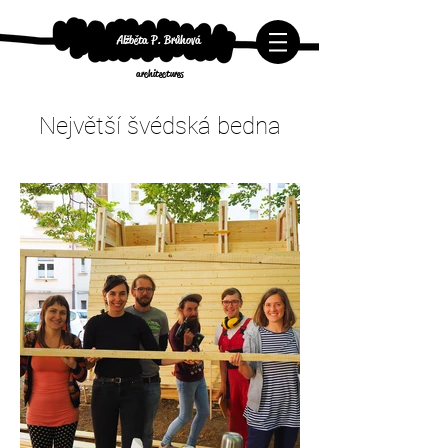
Alžběta P. Brůhová
architectures
Největší švédská bedna